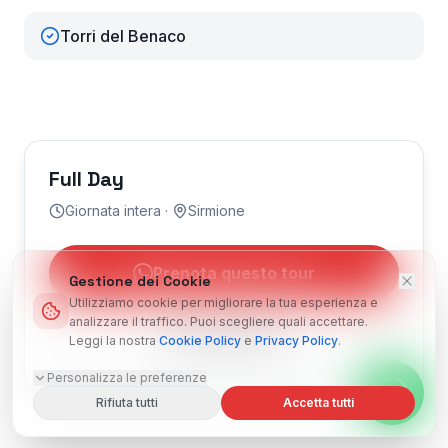
Torri del Benaco
Full Day
Giornata intera
·
Sirmione
Prenota questo tour
Gestione dei Cookie
Utilizziamo cookie per migliorare la tua esperienza e
analizzare il traffico. Puoi scegliere quali accettare.
+39 320 386 1471
Leggi la nostra
Cookie Policy
e
Privacy Policy
.
Personalizza le preferenze
Rifiuta tutti
Accetta tutti